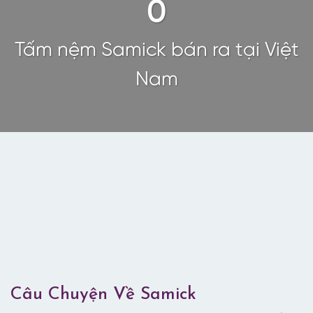
0
Tấm nệm Samick bán ra tại Việt
Nam
BEDDING
Xem thêm
Câu Chuyện Về Samick