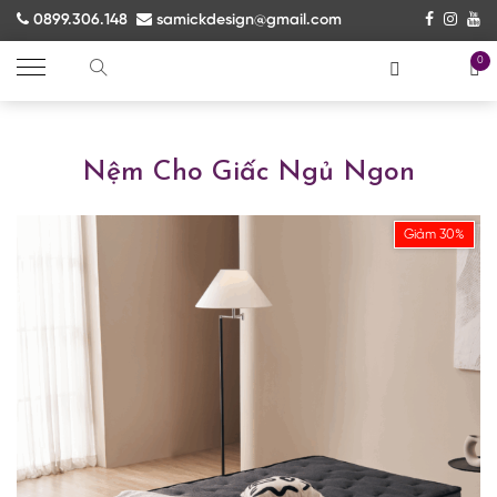
0899.306.148
samickdesign@gmail.com
0
Nệm Cho Giấc Ngủ Ngon
Giảm 30%