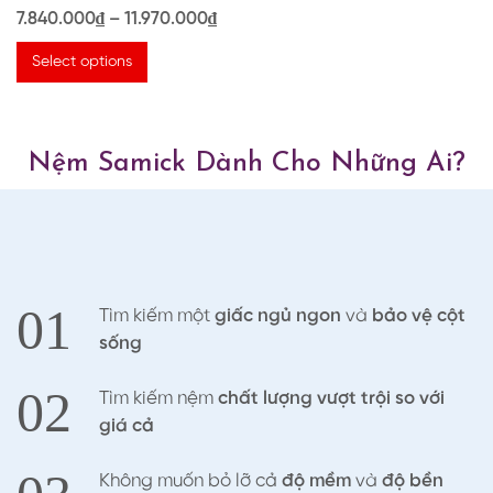
Rated
7.840.000
₫
–
11.970.000
₫
5.00
out of 5
Select options
Nệm Samick Dành Cho Những Ai?
01
Tìm kiếm một
giấc ngủ ngon
và
bảo vệ cột
sống
02
Tìm kiếm nệm
chất lượng vượt trội so với
giá cả
Không muốn bỏ lỡ cả
độ mềm
và
độ bền