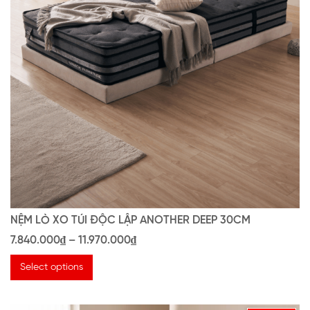
NỆM LÒ XO TÚI ĐỘC LẬP ANOTHER DEEP 30CM
7.840.000
₫
–
11.970.000
₫
Select options