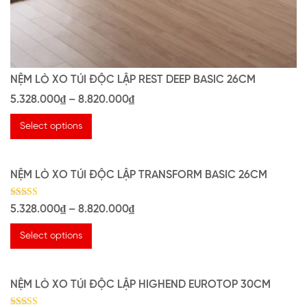
NỆM LÒ XO TÚI ĐỘC LẬP REST DEEP BASIC 26CM
5.328.000
₫
–
8.820.000
₫
Select options
NỆM LÒ XO TÚI ĐỘC LẬP TRANSFORM BASIC 26CM
Giảm 26%
Rated
5.328.000
₫
–
8.820.000
₫
5.00
out of 5
Select options
NỆM LÒ XO TÚI ĐỘC LẬP HIGHEND EUROTOP 30CM
Giảm 30%