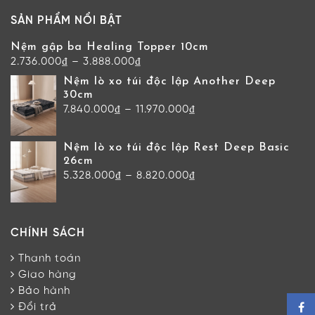
SẢN PHẨM NỔI BẬT
Nệm gập ba Healing Topper 10cm
2.736.000
₫
–
3.888.000
₫
Nệm lò xo túi độc lập Another Deep
30cm
7.840.000
₫
–
11.970.000
₫
Nệm lò xo túi độc lập Rest Deep Basic
26cm
5.328.000
₫
–
8.820.000
₫
CHÍNH SÁCH
Thanh toán
Giao hàng
Bảo hành
Đổi trả