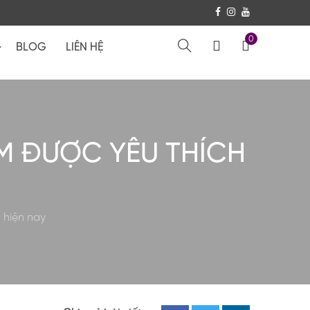
0
BLOG
LIÊN HỆ
M ĐƯỢC YÊU THÍCH
 hiện nay