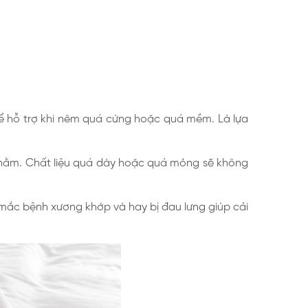
để hỗ trợ khi nêm quá cứng hoặc quá mềm. Là lựa
i nằm. Chất liệu quá dày hoặc quá mỏng sẽ không
mắc bệnh xương khớp và hay bị đau lưng giúp cải