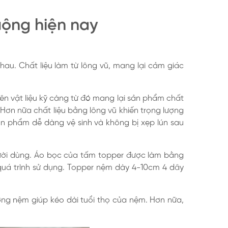
uộng hiện nay
au. Chất liệu làm từ lông vũ, mang lại cảm giác
n vật liệu kỹ càng từ đó mang lại sản phẩm chất
Hơn nữa chất liệu bằng lông vũ khiến trọng lượng
n phẩm dễ dàng vệ sinh và không bị xẹp lún sau
gười dùng. Áo bọc của tấm topper được làm bằng
quá trình sử dụng. Topper nệm dày 4-10cm 4 dây
ợng nệm giúp kéo dài tuổi thọ của nệm. Hơn nữa,