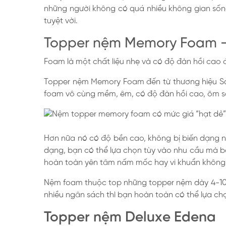
những người không có quá nhiều không gian sống
tuyệt vời.
Topper nệm Memory Foam – 
Foam là một chất liệu nhẹ và có độ đàn hồi cao đ
Topper nệm Memory Foam đến từ thương hiệu Sami
foam vô cùng mềm, êm, có độ đàn hồi cao, ôm sát
Hơn nữa nó có độ bền cao, không bị biến dạng n
dạng, bạn có thể lựa chọn tùy vào nhu cầu mà 
hoàn toàn yên tâm nấm mốc hay vi khuẩn không t
Nệm foam thuộc top những topper nệm dày 4-10c
nhiều ngân sách thì bạn hoàn toàn có thể lựa ch
Topper nệm Deluxe Edena