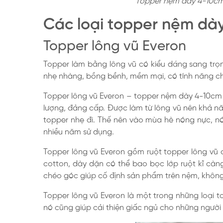
Topper nệm dày 4-10cm l
Các loại topper nệm dà
Topper lông vũ Everon
Topper làm bằng lông vũ có kiểu dáng sang trọn
nhẹ nhàng, bồng bềnh, mềm mại, có tính năng ch
Topper lông vũ Everon – topper nệm dày 4-10cm 
lượng, đảng cấp. Được làm từ lông vũ nên khả nă
topper nhẹ đi. Thế nên vào mùa hè nóng nực, n
nhiều năm sử dụng.
Topper lông vũ Everon gồm ruột topper lông vũ
cotton, dày dặn có thể bao bọc lớp ruột kĩ cà
chéo góc giúp cố định sản phẩm trên nệm, không
Topper lông vũ Everon là một trong những loại 
nó cũng giúp cải thiện giấc ngủ cho những người