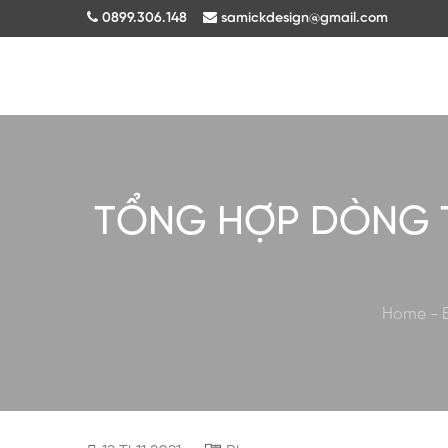
0899.306.148
samickdesign@gmail.com
TỔNG HỢP DÒNG T
Home
-