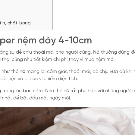
ín, chất lượng
opper nệm dày 4-10cm
tăng sự dễ chịu thoải mái cho người dùng. Nó thường dùng 
thọ, cũng như tiết kiệm chi phí thay vì mua nệm mới.
ì như thế nó mang lại cảm giác thoải mái, dễ chịu vừa đủ kh
ất tiện và bí bức vì chiếm diện tích.
 trong lúc bạn nằm. Như thế nó rất phù hợp với những người 
ời nhất để bắt đầu một ngày mới.