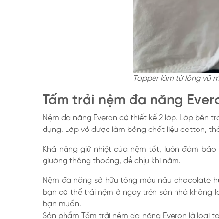
Topper làm từ lông vũ 
Tấm trải nệm đa năng Ever
Nệm đa năng Everon có thiết kế 2 lớp. Lớp bên t
dụng. Lớp vỏ được làm bằng chất liệu cotton, th
Khả năng giữ nhiệt của nệm tốt, luôn đảm bảo 
giường thông thoáng, dễ chịu khi nằm.
Nệm đa năng sở hữu tông màu nâu chocolate hút
bạn có thể trải nệm ở ngay trên sàn nhà không 
bạn muốn.
Sản phẩm Tấm trải nệm đa năng Everon là loại t