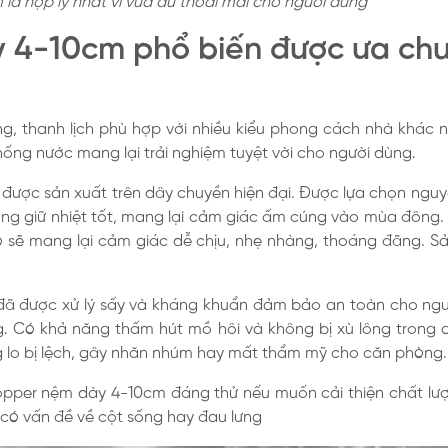
à hợp lý nhất vì vừa đủ thoải mái cho người dùng
y 4-10cm phổ biến được ưa ch
g, thanh lịch phù hợp với nhiều kiểu phong cách nhà khác nh
ống nước mang lại trải nghiệm tuyệt vời cho người dùng.
được sản xuất trên dây chuyền hiện đại. Được lựa chọn nguyê
ng giữ nhiệt tốt, mang lại cảm giác ấm cúng vào mùa đông. 
ó sẽ mang lại cảm giác dễ chịu, nhẹ nhàng, thoáng đãng. Sả
 đã được xử lý sấy và kháng khuẩn đảm bảo an toàn cho n
ng. Có khả năng thấm hút mồ hôi và không bị xù lông trong 
 lo bị lệch, gây nhăn nhúm hay mất thẩm mỹ cho căn phòng.
topper nệm dày 4-10cm đáng thử nếu muốn cải thiện chất lư
 có vấn đề về cột sống hay đau lưng