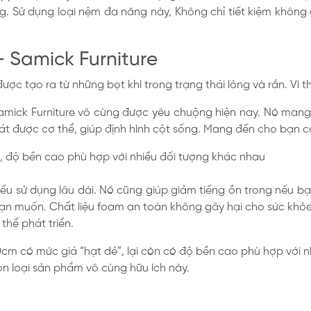
. Sử dụng loại nệm đa năng này, Không chỉ tiết kiệm không 
Samick Furniture
ược tạo ra từ những bọt khí trong trạng thái lỏng và rắn. Vì
ck Furniture vô cùng được yêu chuộng hiện nay. Nó mang đế
 được cơ thể, giúp định hình cột sống. Mang đến cho bạn cảm
ếu sử dụng lâu dài. Nó cũng giúp giảm tiếng ồn trong nếu b
bạn muốn. Chất liệu foam an toàn không gây hại cho sức khỏ
hể phát triển.
m có mức giá “hạt dẻ”, lại còn có độ bền cao phù hợp với n
ọn loại sản phẩm vô cùng hữu ích này.