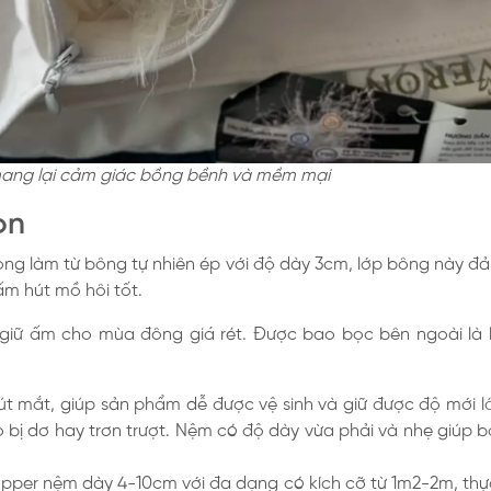
mang lại cảm giác bồng bềnh và mềm mại
on
rong làm từ bông tự nhiên ép với độ dày 3cm, lớp bông này đ
ấm hút mồ hôi tốt.
giữ ấm cho mùa đông giá rét. Được bao bọc bên ngoài là 
 mắt, giúp sản phẩm dễ được vệ sinh và giữ được độ mới lâu
lo bị dơ hay trơn trượt. Nệm có độ dày vừa phải và nhẹ giú
opper nệm dày 4-10cm với đa dạng có kích cỡ từ 1m2-2m, thực