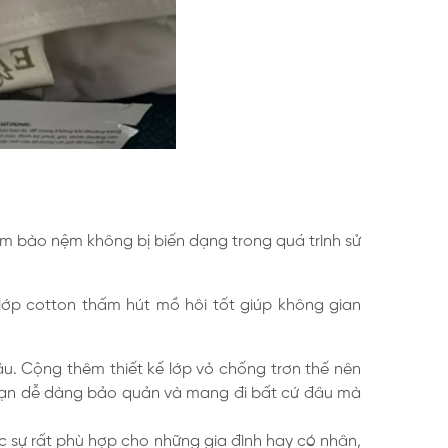
ảm bào nệm không bị biến dạng trong quá trình sử
lớp cotton thấm hút mồ hôi tốt giúp không gian
. Cộng thêm thiết kế lớp vỏ chống trơn thế nên
p bạn dễ dàng bảo quản và mang đi bất cứ đâu mà
 sự rất phù hợp cho những gia đình hay có nhân,