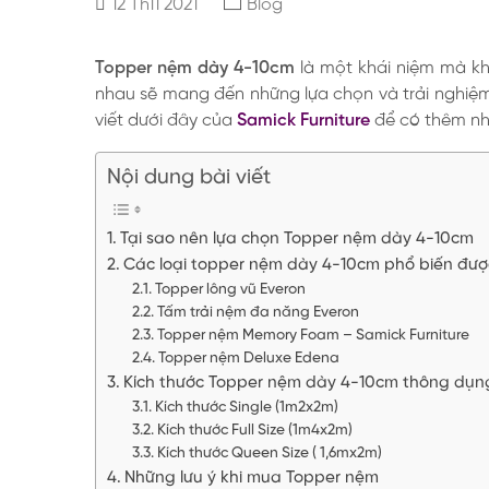
12 Th11 2021
Blog
Topper nệm dày 4-10cm
là một khái niệm mà kh
nhau sẽ mang đến những lựa chọn và trải nghiệ
viết dưới đây của
Samick Furniture
để có thêm nh
Nội dung bài viết
Tại sao nên lựa chọn Topper nệm dày 4-10cm
Các loại topper nệm dày 4-10cm phổ biến đượ
Topper lông vũ Everon
Tấm trải nệm đa năng Everon
Topper nệm Memory Foam – Samick Furniture
Topper nệm Deluxe Edena
Kích thước Topper nệm dày 4-10cm thông dụn
Kích thước Single (1m2x2m)
Kích thước Full Size (1m4x2m)
Kích thước Queen Size ( 1,6mx2m)
Những lưu ý khi mua Topper nệm