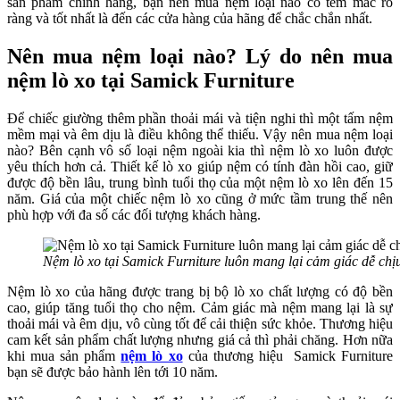
sản phẩm chính hãng, bạn nên mua nệm loại nào có tem mác rõ
ràng và tốt nhất là đến các cửa hàng của hãng để chắc chắn nhất.
Nên mua nệm loại nào? Lý do nên mua
nệm lò xo tại Samick Furniture
Để chiếc giường thêm phần thoải mái và tiện nghi thì một tấm nệm
mềm mại và êm dịu là điều không thể thiếu. Vậy nên mua nệm loại
nào? Bên cạnh vô số loại nệm ngoài kia thì nệm lò xo luôn được
yêu thích hơn cả. Thiết kế lò xo giúp nệm có tính đàn hồi cao, giữ
được độ bền lâu, trung bình tuổi thọ của một nệm lò xo lên đến 15
năm. Giá của một chiếc nệm lò xo cũng ở mức tầm trung thế nên
phù hợp với đa số các đối tượng khách hàng.
Nệm lò xo tại Samick Furniture luôn mang lại cảm giác dễ ch
Nệm lò xo của hãng được trang bị bộ lò xo chất lượng có độ bền
cao, giúp tăng tuổi thọ cho nệm. Cảm giác mà nệm mang lại là sự
thoải mái và êm dịu, vô cùng tốt để cải thiện sức khỏe. Thương hiệu
cam kết sản phẩm chất lượng nhưng giá cả thì phải chăng. Hơn nữa
khi mua sản phẩm
nệm lò xo
của thương hiệu Samick Furniture
bạn sẽ được bảo hành lên tới 10 năm.