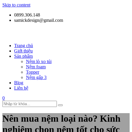
Skip to content
0899.306.148
samickdesign@gmail.com
Trang chủ
Giới thiệu
Sản phẩm
Nệm lò xo túi
Nệm foam
Topper
Nệm gấp 3
Blog
Liên hệ
0
Nên mua nệm loại nào? Kinh
nghiệm chọn nệm tốt cho sức