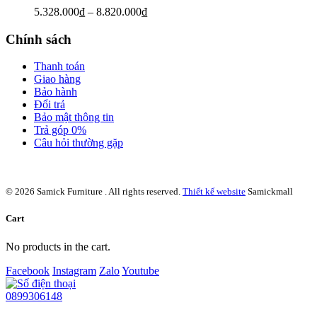
5.328.000
₫
–
8.820.000
₫
Chính sách
Thanh toán
Giao hàng
Bảo hành
Đổi trả
Bảo mật thông tin
Trả góp 0%
Câu hỏi thường gặp
© 2026 Samick Furniture . All rights reserved.
Thiết kế website
Samickmall
Cart
No products in the cart.
Facebook
Instagram
Zalo
Youtube
0899306148