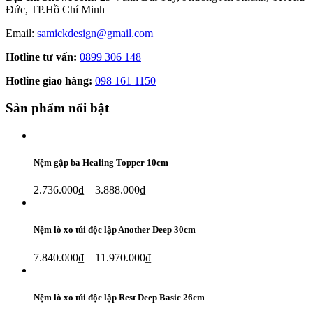
Đức, TP.Hồ Chí Minh
Email:
samickdesign@gmail.com
Hotline tư vấn:
0899 306 148
Hotline giao hàng:
098 161 1150
Sản phẩm nổi bật
Nệm gập ba Healing Topper 10cm
2.736.000
₫
–
3.888.000
₫
Nệm lò xo túi độc lập Another Deep 30cm
7.840.000
₫
–
11.970.000
₫
Nệm lò xo túi độc lập Rest Deep Basic 26cm