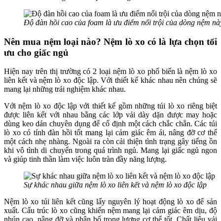
Độ đàn hồi cao của foam là ưu điểm nổi trội của dòng nệm nà
Nên mua nệm loại nào? Nệm lò xo có là lựa chọn tối
ưu cho giấc ngủ
Hiện nay trên thị trường có 2 loại nệm lò xo phổ biến là nệm lò xo
liên kết và nệm lò xo độc lập. Với thiết kế khác nhau nên chúng sẽ
mang lại những trải nghiệm khác nhau.
Với nệm lò xo độc lập với thiết kế gồm những túi lò xo riêng biệt
được liên kết với nhau bằng các lớp vải dày dặn được may hoặc
dùng keo dán chuyên dụng để cố định một cách chắc chắn. Các túi
lò xo có tính đàn hồi tốt mang lại cảm giác êm ái, nâng đỡ cơ thể
một cách nhẹ nhàng. Ngoài ra còn cải thiện tình trạng gây tiếng ồn
khi vô tình di chuyển trong quá trình ngủ. Mang lại giấc ngủ ngon
và giúp tinh thần làm việc luôn tràn đầy năng lượng.
Sự khác nhau giữa nệm lò xo liên kết và nệm lò xo độc lập
Nệm lò xo túi liên kết cũng lấy nguyên lý hoạt động lò xo để sản
xuất. Cấu trúc lò xo cũng khiến nệm mang lại cảm giác êm dịu, độ
nhún cao, nâng đỡ và phân bố trọng lượng cơ thể tốt. Chất liệu vải