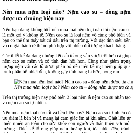
Nên mua nệm loại nào? Nệm cao su – dòng nệm
được ưa chuộng hiện nay
Nếu bạn đang không biết nên mua loại nệm loại nào thì nệm cao su
là một gợi ý không tệ. Nệm cao su là loại nệm vô cùng phổ biến và
bạn có thể tìm thấy bất cứ đâu trên thị trường. Với đặc tính siêu bền
và có giá thành rẻ thì nó phù hợp với nhiều đối tượng khách hàng.
Các thiết kế đa dạng nhưng kết cấu tổ ong vẫn vượt trội hơn cả giúp
nệm cao su mềm và có tính đàn hồi hơn. Cũng như giảm trọng
lượng nệm với các lỗ được phân bố đều trên bề mặt nệm giúp quá
trình phân bổ nhiệt đều, không gây tình trạng bí bức, nóng ran.
Nên mua nệm loại nào? Nệm cao su – dòng nệm được ưa chuộ
Trên thị trường hiện nay phổ biến 2 loại nệm là nệm cao su nhân tạo
và nệm cao su tự nhiên.
Nên mua nệm loại nào tốt và bền hiện nay? Nệm cao su tự nhiên có
ưu điểm là bền bỉ và mang lại cảm giác êm ái khi nằm. Chất liệu từ
thiên nhiên an toàn cho sức khỏe con người và thân thiện với môi
trường. Thiết kế tổ ong giúp nệm thoáng khí, tỏa nhiệt đều, tránh