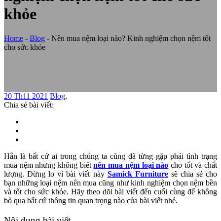
khỏe
Home
-
Blog
-
Nên mua nệm loại nào? Kinh nghiệm chọn nệm tốt
cho sức khỏe
20 Th11 2021
Blog
,
Chia sẻ bài viết:
Hẳn là bất cứ ai trong chúng ta cũng đã từng gặp phải tình trạng
mua nệm nhưng không biết
nên mua nệm loại nào
cho tốt và chất
lượng. Đừng lo vì bài viết này
Samick Furniture
sẽ chia sẻ cho
bạn những loại nệm nên mua cũng như kinh nghiệm chọn nệm bền
và tốt cho sức khỏe. Hãy theo dõi bài viết đến cuối cùng để không
bỏ qua bất cứ thông tin quan trọng nào của bài viết nhé.
Nội dung bài viết