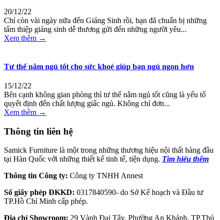
20/12/22
Chỉ còn vài ngày nữa đến Giáng Sinh rồi, bạn đã chuẩn bị những
tấm thiệp giáng sinh dễ thương gửi đến những người yêu...
Xem thêm →
Tư thế nằm ngủ tốt cho sức khoẻ giúp bạn ngủ ngon hơn
15/12/22
Bên cạnh không gian phòng thì tư thế nằm ngủ tốt cũng là yếu tố
quyết định đến chất lượng giấc ngủ. Không chỉ đơn...
Xem thêm →
Thông tin liên hệ
Samick Furniture là một trong những thương hiệu nội thất hàng đầu
tại Hàn Quốc với những thiết kế tinh tế, tiện dụng.
Tìm hiểu thêm
Thông tin Công ty:
Công ty TNHH Annest
Số giấy phép ĐKKD:
0317840590- do Sở Kế hoạch và Đầu tư
TP.Hồ Chí Minh cấp phép.
Địa chỉ Showroom:
29 Vành Đai Tây, Phường An Khánh, TP.Thủ