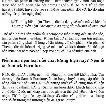
Những sản phẩm từ thương hiệu Therapedic được ví như bản nhạc
được hòa phối hoàn hảo bởi những nghệ sĩ tài ba. Với tất cả tâm
huyết và nhiệt huyết để tạo ra những tấm nệm, đối với họ đó như
những tác phẩm nghệ thuật.
Thương hiệu nệm Therapedic đa dạng về mẫu mã và kích thư
Thế nên những sản phẩm từ Therapedic luôn mang đến sự sắc sảo,
tinh tế đến từng mùi khâu. Khiến bất cứ ai trải nghiệm trải nghiệm
sản phẩm cũng phải hài lòng và ấn tượng với sản phẩm. Sản phẩm ở
Therapedic thì luôn đa dạng về mẫu mã và kích thước. Vì thế bạn
nên mua loại nệm nào phù hợp với nhu cầu và sở thích của bạn.
Nên mua nệm loại nào chất lượng hiện nay? Nệm lò
xo Samick Furniture
Nhắc đến thương hiệu nệm nổi tiếng thì không thể không nhắc đến
thương hiệu Samick Furniture. Nhãn hàng chuyên cung cấp nội thất
hàng đầu “xứ sở Kim Chi” với những thiết kế vô cùng tinh tế, tiện
dụng và giá thành hợp lý. Sản phẩm luôn được khách hàng không
chỉ ở Hàn Quốc mà khắp các quốc gia trên thế giới yêu thích và đón
nhận. Thành lập đến nay đã được 43 năm, cùng điểm qua những
con số ấn tượng mà thương hiệu đã gặt hái được: