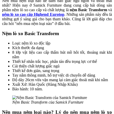
Nên mua nệm loại nào để đảm bảo giấc ngủ ngon và thoải mái
nhất? Hiện nay ở Samick Furniture đang cung cấp hải dòng sản
phẩm nệm lò xo cao cấp và chất lượng là
nệm Basic Transform
và
nệm lò xo cao cấp Highend Eurotop
. Những sản phẩm này đều là
những gợi ý sáng giá cho bạn tham khảo. Cũng là lời giải đáp cho
câu hỏi “nên mua nệm loại nào” ở đầu bài.
Nệm lò xo Basic Transform
Loại: nệm lò xo độc lập
Kích thước đa dạng
8 lớp vật liệu cao cấp thấm hút mồ hôi tốt, thoáng mát khi
nằm
Thiết kế nhân trắc học, phân tán đều trọng lực cơ thể
Cải thiện chất lượng giấc ngủ
Thiết kế đơn giản, sang trọng
Tay nắm thông minh, hỗ trợ việc di chuyển dễ dàng
Độ dày 26cm vừa vặn mang lại cảm giác thoải mái khi nằm
Xuất Xứ: Hàn Quốc (Hàng Nhập Khẩu)
Bảo hành: 10 năm.
Nệm Basic Transform của Samick Furniture
Nên mua nệm loại nào? Lý do nên mua nệm lò xo