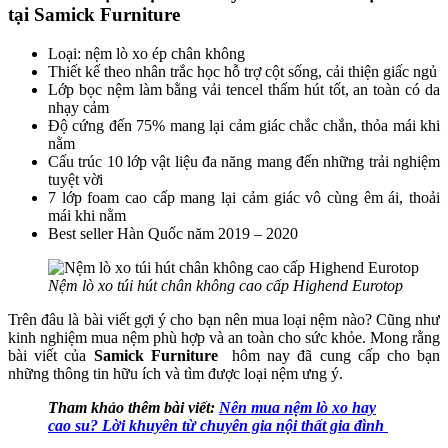
tại Samick Furniture
Loại: nệm lò xo ép chân không
Thiết kế theo nhân trắc học hỗ trợ cột sống, cải thiện giấc ngủ
Lớp bọc nệm làm bằng vải tencel thấm hút tốt, an toàn có da
nhạy cảm
Độ cứng đến 75% mang lại cảm giác chắc chắn, thỏa mái khi
nằm
Cấu trúc 10 lớp vật liệu đa năng mang đến những trải nghiệm
tuyệt vời
7 lớp foam cao cấp mang lại cảm giác vô cùng êm ái, thoải
mái khi nằm
Best seller Hàn Quốc năm 2019 – 2020
Nệm lò xo túi hút chân không cao cấp Highend Eurotop
Trên đâu là bài viết gợi ý cho bạn nên mua loại nệm nào? Cũng như
kinh nghiệm mua nệm phù hợp và an toàn cho sức khỏe. Mong rằng
bài viết của
Samick Furniture
hôm nay đã cung cấp cho bạn
những thông tin hữu ích và tìm được loại nệm ưng ý.
Tham khảo thêm bài viết:
Nên mua nệm lò xo hay
cao su? Lời khuyên từ chuyên gia nội thất gia đình