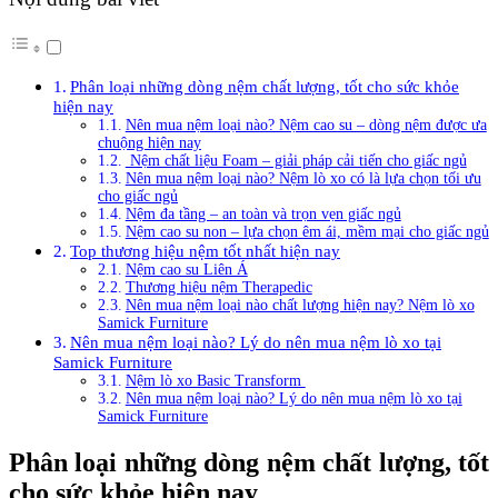
Phân loại những dòng nệm chất lượng, tốt cho sức khỏe
hiện nay
Nên mua nệm loại nào? Nệm cao su – dòng nệm được ưa
chuộng hiện nay
Nệm chất liệu Foam – giải pháp cải tiến cho giấc ngủ
Nên mua nệm loại nào? Nệm lò xo có là lựa chọn tối ưu
cho giấc ngủ
Nệm đa tầng – an toàn và trọn vẹn giấc ngủ
Nệm cao su non – lựa chọn êm ái, mềm mại cho giấc ngủ
Top thương hiệu nệm tốt nhất hiện nay
Nệm cao su Liên Á
Thương hiệu nệm Therapedic
Nên mua nệm loại nào chất lượng hiện nay? Nệm lò xo
Samick Furniture
Nên mua nệm loại nào? Lý do nên mua nệm lò xo tại
Samick Furniture
Nệm lò xo Basic Transform
Nên mua nệm loại nào? Lý do nên mua nệm lò xo tại
Samick Furniture
Phân loại những dòng nệm chất lượng, tốt
cho sức khỏe hiện nay