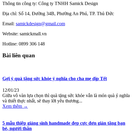
Thông tin công ty: Công ty TNHH Samick Design
Địa chỉ: Số 14, Đường 34B, Phường An Phú, TP. Thủ Đức
Email:
samickdesign@gmail.com
Website: samickmall.vn
Hotline: 0899 306 148
Bài liên quan
Gợi ý quà tặng sức khỏe ý nghĩa cho cha mẹ dịp Tết
12/01/23
Giữa vô vàn lựa chọn thì quà tặng sức khỏe vẫn là món quà ý nghĩa
và thiết thực nhất, sẽ thay lời yêu thương...
Xem thêm →
5 mẫu thiệp giáng sinh handmade đẹp cực đơn giản tặng bạn
bè, người thân