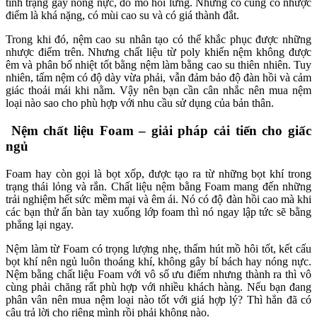
tình trạng gây nóng nực, đổ mồ hôi lưng. Nhưng có cũng có nhược
điểm là khá nặng, có mùi cao su và có giá thành đắt.
Trong khi đó, nệm cao su nhân tạo có thể khắc phục được những
nhược điểm trên. Nhưng chất liệu từ poly khiến nệm không được
êm và phân bố nhiệt tốt bằng nệm làm bằng cao su thiên nhiên. Tuy
nhiên, tấm nệm có độ dày vừa phải, vẫn đảm bảo độ đàn hồi và cảm
giác thoải mái khi nằm.
Vậy nên bạn cần cân nhắc nên mua nệm
loại nào sao cho phù hợp với nhu cầu sử dụng của bản thân.
Nệm chất liệu Foam – giải pháp cải tiến cho giấc
ngủ
Foam hay còn gọi là bọt xốp, được tạo ra từ những bọt khí trong
trạng thái lỏng và rắn. Chất liệu nệm bằng Foam mang đến những
trải nghiệm hết sức mềm mại và êm ái. Nó có độ đàn hồi cao mà khi
các bạn thử ấn bàn tay xuống lớp foam thì nó ngay lập tức sẽ bằng
phẳng lại ngay.
Nệm làm từ Foam có trọng lượng nhẹ, thấm hút mồ hôi tốt, kết cấu
bọt khí nên ngủ luôn thoáng khí, không gây bí bách hay nóng nực.
Nệm bằng chất liệu Foam với vô số ưu điểm nhưng thành ra thì vô
cùng phải chăng rất phù hợp với nhiều khách hàng. Nếu bạn đang
phân vân nên mua nệm loại nào tốt với giá hợp lý? Thì hẳn đã có
câu trả lời cho riêng mình rồi phải không nào.