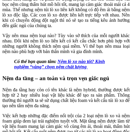
bọc nệm cũng thấm hút mồ hôi tốt, mang lại cảm giác thoải mái cả 4
mùa. Thế nhưng nệm túi lò xo liên kết không có độ êm ái bằng nệm
lò xo độc lập. Các con lò xo được liên kết trực tiếp với nhau. Nên
khi có chuyển động đột ngột thì nó sẽ tạo ra tiếng kêu ảnh hưởng
đến giấc ngủ của chúng ta.
Vậy nên mua nệm loại nào? Tùy vào sở thích của mỗi người khác
nhau. Đôi khi nệm lò xo liên kết có kết cấu chắc hơn phù hợp với
những người không thích nệm quá mềm. Vì thế bạn nên mua loại
nệm nào phù hợp với bản thân mình và gia đình mình.
Có thể bạn quan tâm:
Nệm lò xo nào tốt? Kinh
nghiệm “vàng” chọn nệm chất lượng
Nệm đa tầng – an toàn và trọn vẹn giấc ngủ
Nệm đa tầng hay còn có tên khác là nệm hybrid, thường được kết
hợp từ 2 hay nhiều loại vật liệu khác để tạo ra sản phẩm. Thông
thường thì người ta sẽ sử dụng chất liệu foam và kết cấu túi lò xo để
tạo nên tấm nệm đa năng.
Việc kết hợp những đặc điểm nổi trội của 2 loại nệm lò xo và nệm
foam giúp đem lại trải nghiệm tuyệt vời. Mặt tầng nệm được làm từ
vật liệu foam mang lại cảm giác vô cùng êm ái, thoải mái, thấm hút
mồ hôi tốt. Kết cấu ruột nệm được tạo từ các túi lò xo hoạt động độc